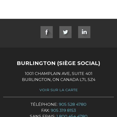
SOCIAL LINKS
BURLINGTON (SIÈGE SOCIAL)
1001 CHAMPLAIN AVE, SUITE 401
BURLINGTON, ON CANADA L7L 5Z4
VOIR SUR LA CARTE
TÉLÉPHONE:
905 528 4780
FAX:
905 319 8153
SANS FRAIS:
1 800 454 4780