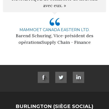
avec eux. »
MAMMOET CANADA EASTERN LTD.
Barend Schuring, Vice-président des
opérationsSupply Chain - Finance
SOCIAL LINKS
BURLINGTON (SIÈGE SOCIAL)