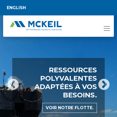
Passer au contenu principal
ENGLISH
RESSOURCES
POLYVALENTES
ADAPTÉES À VOS
BESOINS.
EN SAVOIR PLUS SUR NOS
VOIR LES POSTES À POURVOIR.
EXPLORER NOS SERVICES.
VOIR NOTRE FLOTTE.
NORMES.
VOIR NOS ÉTUDES DE CAS.