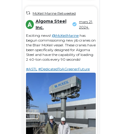
McKeil Marine Retweeted
Algoma Steel
mars 21,
Inc.
2024
Exciting news!
@McKeilMarine
has
begun commissioning new jib cranes on
the Blair McKeil vessel. These cranes have
been specifically designed for Algoma
Steel and have the capability of loading
2 40-ton coils every 90 seconds!
#ASTL
#DedicatedToAGreenerFuture