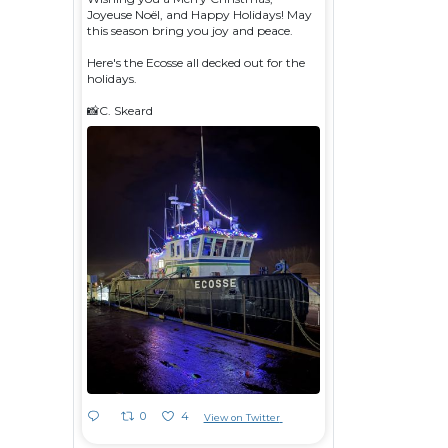
Joyeuse Noël, and Happy Holidays! May
this season bring you joy and peace.
Here's the Ecosse all decked out for the
holidays.
📸C. Skeard
0
4
View on Twitter