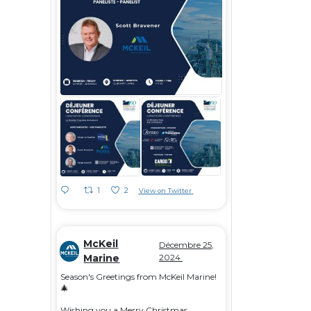
1
2
View on Twitter
McKeil
Décembre 25,
Marine
2024
Season's Greetings from McKeil Marine!
🎄
Wishing you a Merry Christmas,