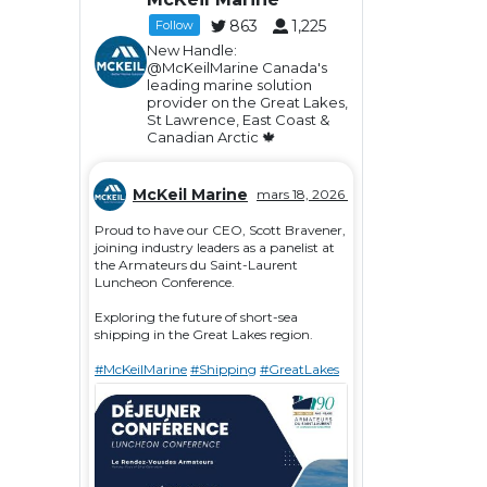
863
1,225
Follow
New Handle:
@McKeilMarine Canada's
leading marine solution
provider on the Great Lakes,
St Lawrence, East Coast &
Canadian Arctic 🍁
McKeil Marine
mars 18, 2026
Proud to have our CEO, Scott Bravener,
joining industry leaders as a panelist at
the Armateurs du Saint-Laurent
Luncheon Conference.
Exploring the future of short-sea
shipping in the Great Lakes region.
#McKeilMarine
#Shipping
#GreatLakes