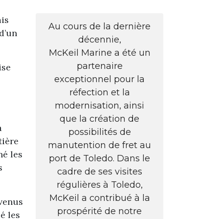
is
Au cours de la dernière
d’un
décennie,
McKeil Marine a été un
partenaire
ise
exceptionnel pour la
réfection et la
modernisation, ainsi
que la création de
à
possibilités de
tière
manutention de fret au
né les
port de Toledo. Dans le
s
cadre de ses visites
régulières à Toledo,
McKeil a contribué à la
 venus
prospérité de notre
é les