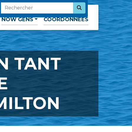
SEARCH NOW
RECHERCHER
NOW GENS
COORDONNÉES
N TANT
E
MILTON