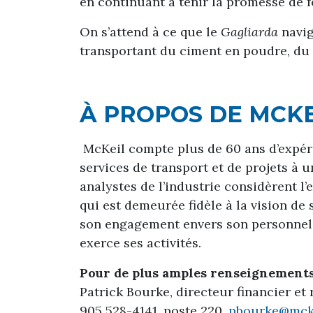
en continuant à tenir la promesse de f
On s’attend à ce que le
Gagliarda
navig
transportant du ciment en poudre, du 
À PROPOS DE MCKE
McKeil compte plus de 60 ans d’expéri
services de transport et de projets à 
analystes de l’industrie considèrent 
qui est demeurée fidèle à la vision d
son engagement envers son personnel, s
exerce ses activités.
Pour de plus amples renseignements, 
Patrick Bourke, directeur financier e
905 528-4141, poste 220,
pbourke@mck