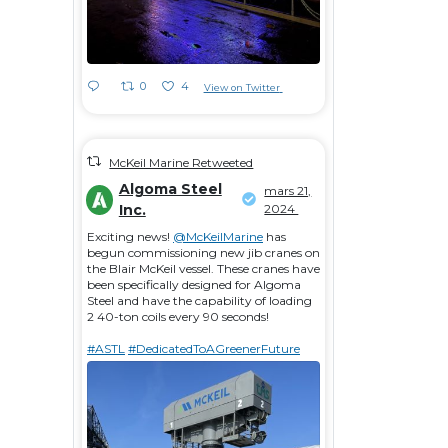
0
4
View on Twitter
McKeil Marine Retweeted
Algoma Steel
mars 21,
Inc.
2024
Exciting news!
@McKeilMarine
has
begun commissioning new jib cranes on
the Blair McKeil vessel. These cranes have
been specifically designed for Algoma
Steel and have the capability of loading
2 40-ton coils every 90 seconds!
#ASTL
#DedicatedToAGreenerFuture