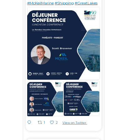
#McKeilMarine
#Shipping
#GreatLakes
1
2
View on Twitter