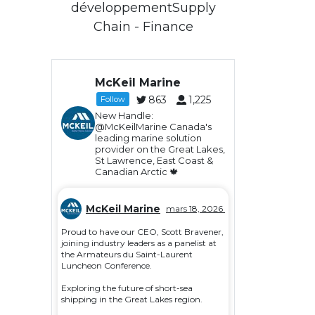
développementSupply
Chain - Finance
McKeil Marine
863
1,225
Follow
New Handle:
@McKeilMarine Canada's
leading marine solution
provider on the Great Lakes,
St Lawrence, East Coast &
Canadian Arctic 🍁
McKeil Marine
mars 18, 2026
Proud to have our CEO, Scott Bravener,
joining industry leaders as a panelist at
the Armateurs du Saint-Laurent
Luncheon Conference.
Exploring the future of short-sea
shipping in the Great Lakes region.