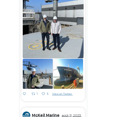
1
5
View on Twitter
McKeil Marine
août 11, 2023