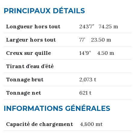
PRINCIPAUX DÉTAILS
Longueur hors tout
243’7″ 74.25 m
Largeur hors tout
77’ 23.50 m
Creux sur quille
14’9” 4.50 m
T
irant d’eau d’été
Tonnage brut
2,073 t
Tonnage net
621 t
INFORMATIONS GÉNÉRALES
Capacité de chargement
4,800 mt