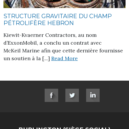
STRUCTURE GRAVITAIRE DU CHAMP
PÉTROLIFÈRE HEBRON
Kiewit-Kvaerner Contractors, au nom
d’ExxonMobil, a conclu un contrat avec
McKeil Marine afin que cette dernière fournisse
about Structure gra
un soutien à la [...]
Read More
SOCIAL LINKS