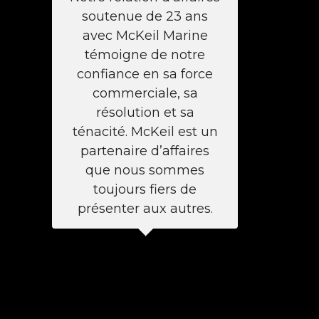
soutenue de 23 ans
avec McKeil Marine
témoigne de notre
confiance en sa force
commerciale, sa
résolution et sa
ténacité. McKeil est un
partenaire d’affaires
que nous sommes
toujours fiers de
présenter aux autres.
DETROIT-WINDSOR
TRUCK FERRY
Gregg M. Ward, Vice-