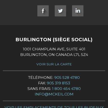
SOCIAL LINKS
BURLINGTON (SIÈGE SOCIAL)
1001 CHAMPLAIN AVE, SUITE 401
BURLINGTON, ON CANADA L7L 5Z4
VOIR SUR LA CARTE
TÉLÉPHONE:
905 528 4780
FAX:
905 319 8153
SANS FRAIS:
1 800 454 4780
INFO@MCKEIL.COM
VOIR LES EMPLACEMENTS DE TOUS LES BUREAUX