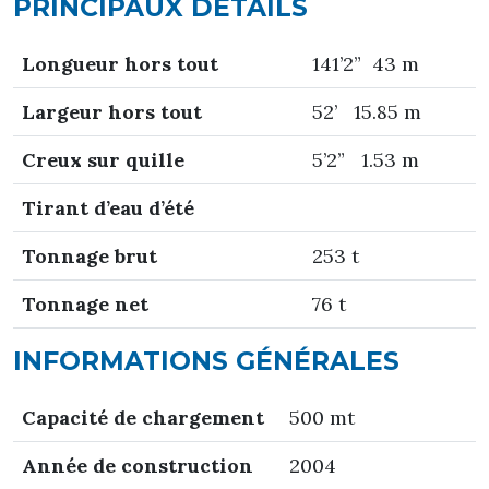
PRINCIPAUX DÉTAILS
Longueur hors tout
141’2” 43 m
Largeur hors tout
52’ 15.85 m
Creux sur quille
5’2” 1.53 m
T
irant d’eau d’été
Tonnage brut
253 t
Tonnage net
76 t
INFORMATIONS GÉNÉRALES
Capacité de chargement
500 mt
Année de construction
2004