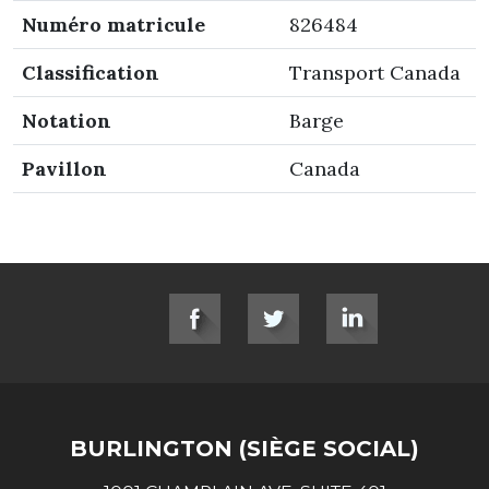
Numéro matricule
826484
Classification
Transport Canada
Notation
Barge
Pavillon
Canada
SOCIAL LINKS
BURLINGTON (SIÈGE SOCIAL)