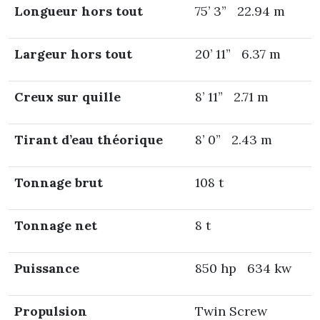
Longueur hors tout
75’ 3” 22.94 m
Largeur hors tout
20’ 11” 6.37 m
Creux sur quille
8’ 11” 2.71 m
Tirant d’eau théorique
8’ 0” 2.43 m
Tonnage brut
108 t
Tonnage net
8 t
Puissance
850 hp 634 kw
Propulsion
Twin Screw