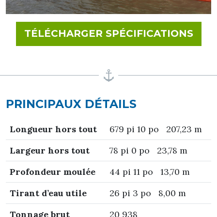
FOR
TÉLÉCHARGER SPÉCIFICATIONS
PRINCIPAUX DÉTAILS
Longueur hors tout
679 pi 10 po 207,23 m
Largeur hors tout
78 pi 0 po 23,78 m
Profondeur moulée
44 pi 11 po 13,70 m
Tirant d’eau utile
26 pi 3 po 8,00 m
Tonnage brut
20 938