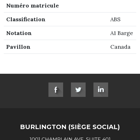
Numéro matricule
Classification
ABS
Notation
A1 Barge
Pavillon
Canada
SOCIAL LINKS
BURLINGTON (SIÈGE SOCIAL)
1001 CHAMPLAIN AVE, SUITE 401