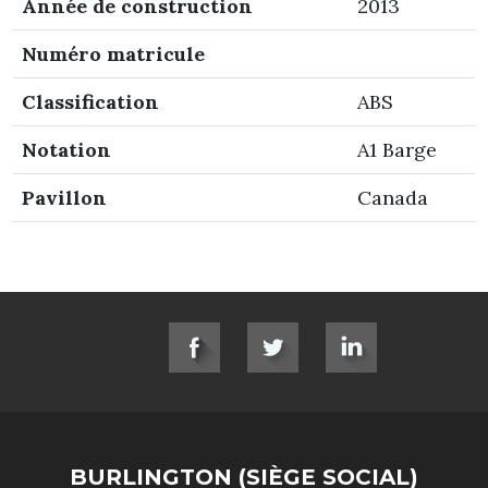
Année de construction
2013
Numéro matricule
Classification
ABS
Notation
A1 Barge
Pavillon
Canada
SOCIAL LINKS
BURLINGTON (SIÈGE SOCIAL)