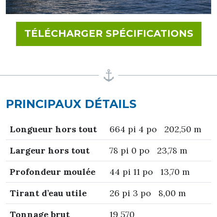
FOR
TÉLÉCHARGER SPÉCIFICATIONS
PRINCIPAUX DÉTAILS
Longueur hors tout
664 pi 4 po 202,50 m
Largeur hors tout
78 pi 0 po 23,78 m
Profondeur moulée
44 pi 11 po 13,70 m
Tirant d’eau utile
26 pi 3 po 8,00 m
Tonnage brut
19 570