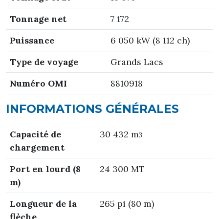
Tonnage net
7 172
Puissance
6 050 kW (8 112 ch)
Type de voyage
Grands Lacs
Numéro OMI
8810918
INFORMATIONS GÉNÉRALES
Capacité de
30 432 m
3
chargement
Port en lourd (8
24 300 MT
m)
Longueur de la
265 pi (80 m)
flèche