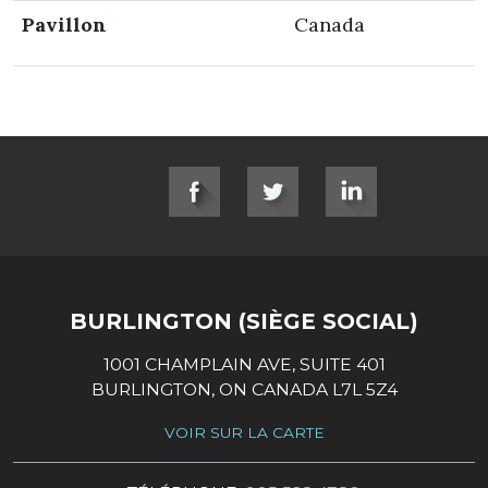
Pavillon
Canada
SOCIAL LINKS
BURLINGTON (SIÈGE SOCIAL)
1001 CHAMPLAIN AVE, SUITE 401
BURLINGTON, ON CANADA L7L 5Z4
VOIR SUR LA CARTE