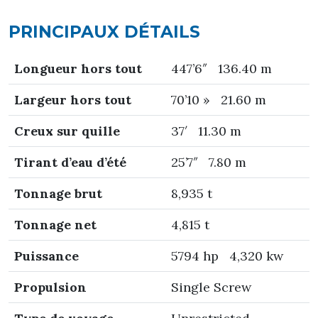
PRINCIPAUX DÉTAILS
Longueur hors tout
447’6″ 136.40 m
Largeur hors tout
70’10 » 21.60 m
Creux sur quille
37′ 11.30 m
T
irant d’eau d’été
25’7″ 7.80 m
Tonnage brut
8,935 t
Tonnage net
4,815 t
Puissance
5794 hp 4,320 kw
Propulsion
Single Screw