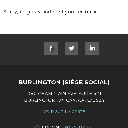
Sorry, no posts matched your criteria.
SOCIAL LINKS
BURLINGTON (SIÈGE SOCIAL)
1001 CHAMPLAIN AVE, SUITE 401
BURLINGTON, ON CANADA L7L 5Z4
VOIR SUR LA CARTE
TÉLÉPHONE:
905 528 4780